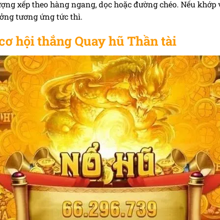
ượng xếp theo hàng ngang, dọc hoặc đường chéo. Nếu khớp vớ
ng tương ứng tức thì.
 cơ hội thắng Quay hũ Thần tài