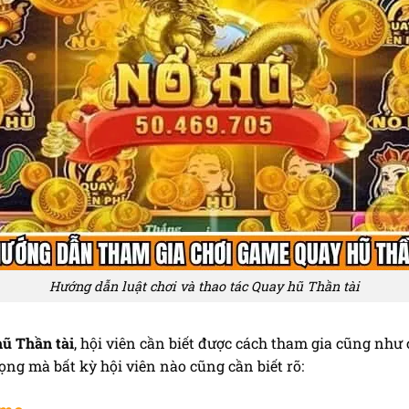
Hướng dẫn luật chơi và thao tác Quay hũ Thần tài
ũ Thần tài
, hội viên cần biết được cách tham gia cũng như
ọng mà bất kỳ hội viên nào cũng cần biết rõ: