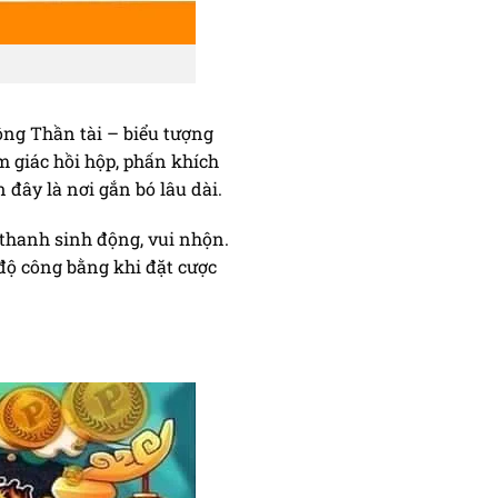
ông Thần tài – biểu tượng
 giác hồi hộp, phấn khích
 đây là nơi gắn bó lâu dài.
 thanh sinh động, vui nhộn.
độ công bằng khi đặt cược