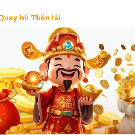
Quay hũ Thần tài