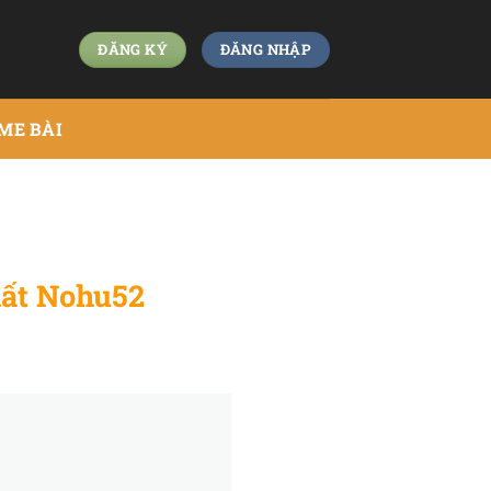
ĐĂNG KÝ
ĐĂNG NHẬP
ME BÀI
hất Nohu52