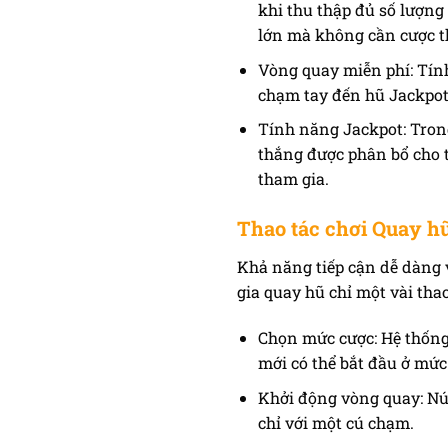
khi thu thập đủ số lượng
lớn mà không cần cược t
Vòng quay miễn phí: Tính
chạm tay đến hũ Jackpot
Tính năng Jackpot: Trong
thắng được phân bổ cho tấ
tham gia.
Thao tác chơi Quay hũ
Khả năng tiếp cận dễ dàng 
gia quay hũ chỉ một vài thao
Chọn mức cược: Hệ thống 
mới có thể bắt đầu ở mức
Khởi động vòng quay: Nút
chỉ với một cú chạm.