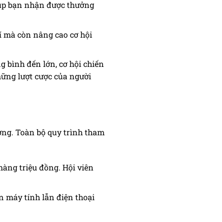
giúp bạn nhận được thưởng
í mà còn nâng cao cơ hội
 bình đến lớn, cơ hội chiến
những lượt cược của người
ợng. Toàn bộ quy trình tham
hàng triệu đồng. Hội viên
n máy tính lẫn điện thoại