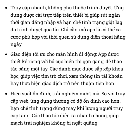
Truy cập nhanh, không phụ thuộc trình duyệt: Ứng
dụng được cài trực tiếp trên thiết bị giúp rút ngắn
thời gian đăng nhập và hạn chế tình trạng giật lag
do trình duyệt quá tải. Chỉ cần mở app là có thể cá
cược phù hợp với thói quen sử dụng điện thoại hằng
ngày.
Giao diện tối ưu cho màn hình di động: App được
thiết kế riêng với bố cục hiển thị gọn gàng, dễ thao
tác bằng một tay. Các danh mục được sắp xếp khoa
học, giúp việc tìm trò chơi, xem thông tin tài khoản
hay thực hiện giao dịch trở nên thuận tiện hơn.
Hiệu suất ổn định, trải nghiệm mượt mà: So với truy
cập web, ứng dụng thường có độ ổn định cao hơn,
hạn chế tình trạng đứng máy khi lượng người truy
cập tăng. Các thao tác diễn ra nhanh chóng, giúp
mạch trải nghiệm không bị ngắt quãng.