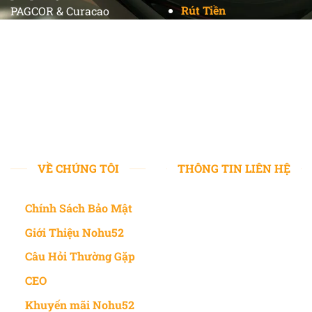
Rút Tiền
PAGCOR & Curacao
Egaming. Trang web ứng
dụng công nghệ bảo mật,
chống gian lận từ đơn vị
uy tín cam kết tính an
toàn, công bằng cho
khách hàng khi tham gia.
VỀ CHÚNG TÔI
THÔNG TIN LIÊN HỆ
Chính Sách Bảo Mật
Địa chỉ: 14/27 Nguyễn
Thượng Hiền, Phường 5,
Giới Thiệu Nohu52
Quận Bình Thạnh,
Câu Hỏi Thường Gặp
TP.HCM
CEO
Email:
nohu52design@gmail.com
Khuyến mãi Nohu52