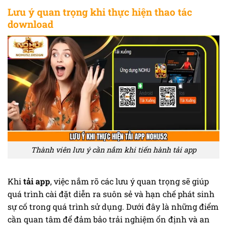
Lưu ý quan trọng khi thực hiện thao tác
download
Thành viên lưu ý cần nắm khi tiến hành tải app
Khi
tải app
, việc nắm rõ các lưu ý quan trọng sẽ giúp
quá trình cài đặt diễn ra suôn sẻ và hạn chế phát sinh
sự cố trong quá trình sử dụng. Dưới đây là những điểm
cần quan tâm để đảm bảo trải nghiệm ổn định và an