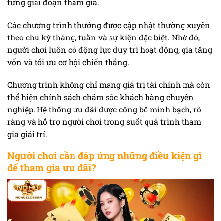
từng giai đoạn tham gia.
Các chương trình thưởng được cập nhật thường xuyên
theo chu kỳ tháng, tuần và sự kiện đặc biệt. Nhờ đó,
người chơi luôn có động lực duy trì hoạt động, gia tăng
vốn và tối ưu cơ hội chiến thắng.
Chương trình không chỉ mang giá trị tài chính mà còn
thể hiện chính sách chăm sóc khách hàng chuyên
nghiệp. Hệ thống ưu đãi được công bố minh bạch, rõ
ràng và hỗ trợ người chơi trong suốt quá trình tham
gia giải trí.
Người chơi cần đáp ứng những điều kiện gì
để tham gia ưu đãi?