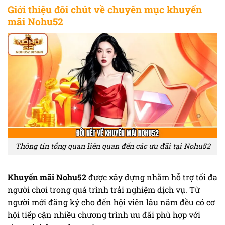
Giới thiệu đôi chút về chuyên mục khuyến
mãi Nohu52
Thông tin tổng quan liên quan đến các ưu đãi tại Nohu52
Khuyến mãi Nohu52
được xây dựng nhằm hỗ trợ tối đa
người chơi trong quá trình trải nghiệm dịch vụ. Từ
người mới đăng ký cho đến hội viên lâu năm đều có cơ
hội tiếp cận nhiều chương trình ưu đãi phù hợp với