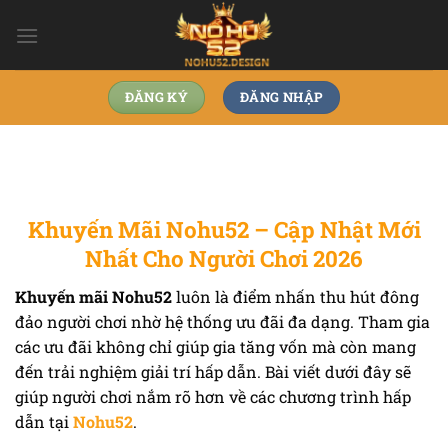
Bỏ
qua
nội
dung
ĐĂNG KÝ
ĐĂNG NHẬP
Khuyến Mãi Nohu52 – Cập Nhật Mới
Nhất Cho Người Chơi 2026
Khuyến mãi Nohu52
luôn là điểm nhấn thu hút đông
đảo người chơi nhờ hệ thống ưu đãi đa dạng. Tham gia
các ưu đãi không chỉ giúp gia tăng vốn mà còn mang
đến trải nghiệm giải trí hấp dẫn. Bài viết dưới đây sẽ
giúp người chơi nắm rõ hơn về các chương trình hấp
dẫn tại
Nohu52
.