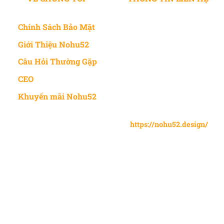
Chính Sách Bảo Mật
Địa chỉ: 14/27 Nguyễn
Thượng Hiền, Phường 5,
Giới Thiệu Nohu52
Quận Bình Thạnh,
Câu Hỏi Thường Gặp
TP.HCM
CEO
Email:
nohu52design@gmail.com
Khuyến mãi Nohu52
Website:
https://nohu52.design/
Hotline: 0908.697.385
Hastag:
#conggamenohu52
#slotnohu52
#gamebainohu52
#dangkynohu52